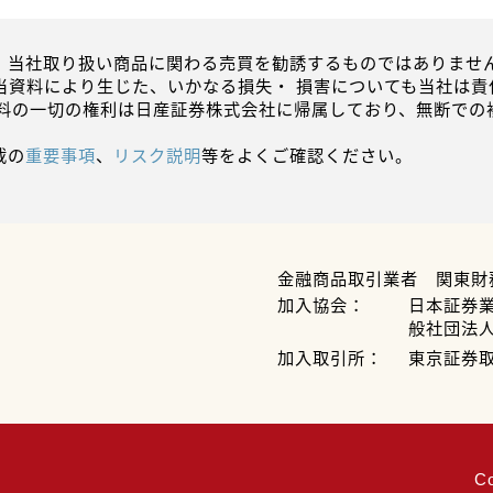
、当社取り扱い商品に関わる売買を勧誘するものではありません
当資料により生じた、いかなる損失・ 損害についても当社は責
資料の一切の権利は日産証券株式会社に帰属しており、無断での
載の
重要事項
、
リスク説明
等をよくご確認ください。
金融商品取引業者 関東財
加入協会：
日本証券
般社団法
加入取引所：
東京証券
C