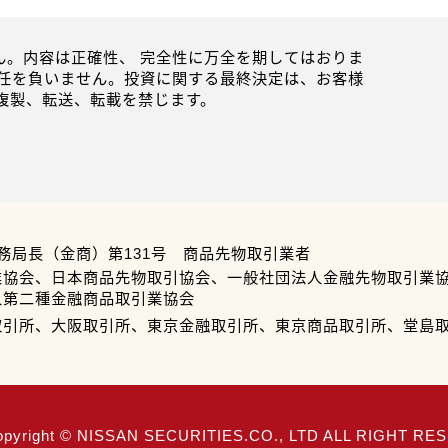
。内容は正確性、 完全性に万全を期してはおりま
任を負いません。投資に関する最終決定は、お客様
複製、転送、転載を禁じます。
務局長（金商）第131号 商品先物取引業者
業協会、日本商品先物取引協会、一般社団法人金融先物取引業
人第二種金融商品取引業協会
取引所、大阪取引所、東京金融取引所、東京商品取引所、堂島
opyright © NISSAN SECURITIES.CO., LTD ALL RIGHT R