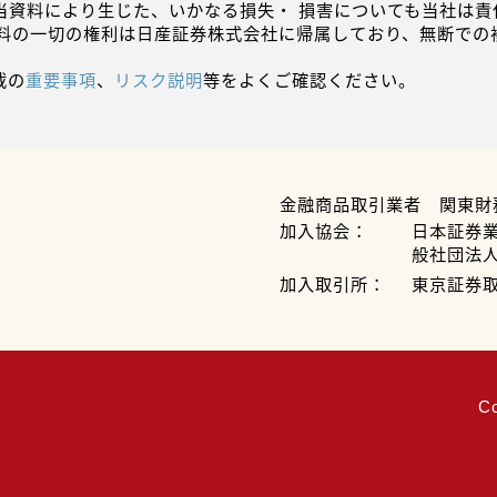
当資料により生じた、いかなる損失・ 損害についても当社は責
資料の一切の権利は日産証券株式会社に帰属しており、無断での
載の
重要事項
、
リスク説明
等をよくご確認ください。
金融商品取引業者 関東財
加入協会：
日本証券
般社団法
加入取引所：
東京証券
C