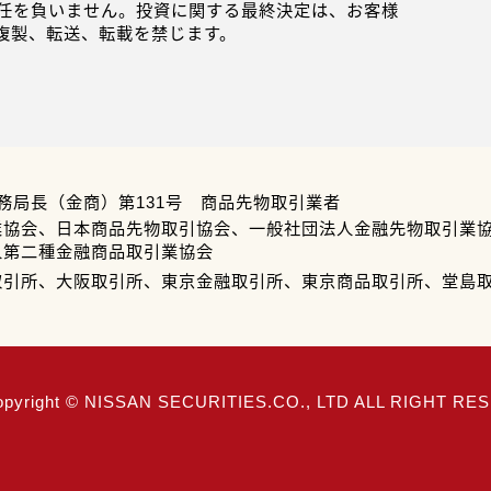
任を負いません。投資に関する最終決定は、お客様
複製、転送、転載を禁じます。
務局長（金商）第131号 商品先物取引業者
業協会、日本商品先物取引協会、一般社団法人金融先物取引業
人第二種金融商品取引業協会
取引所、大阪取引所、東京金融取引所、東京商品取引所、堂島
opyright © NISSAN SECURITIES.CO., LTD ALL RIGHT R