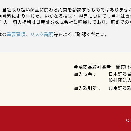
、当社取り扱い商品に関わる売買を勧誘するものではありません
当資料により生じた、いかなる損失・ 損害についても当社は責
資料の一切の権利は日産証券株式会社に帰属しており、無断での
載の
重要事項
、
リスク説明
等をよくご確認ください。
金融商品取引業者 関東財
加入協会：
日本証券
般社団法
加入取引所：
東京証券
C